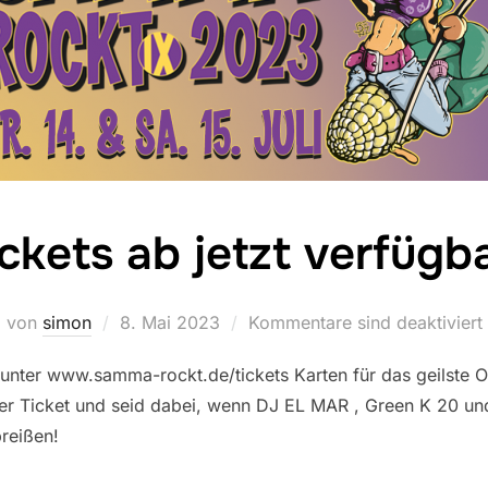
ckets ab jetzt verfügba
von
simon
Veröffentlicht
8. Mai 2023
Kommentare sind deaktiviert
am
hr unter www.samma-rockt.de/tickets Karten für das geilste O
euer Ticket und seid dabei, wenn DJ EL MAR , Green K 20 und
reißen!