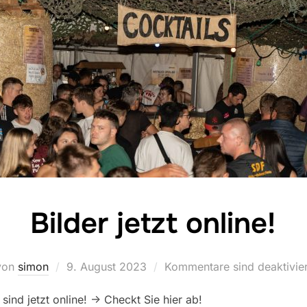
Bilder jetzt online!
von
simon
Veröffentlicht
9. August 2023
Kommentare sind deaktivier
am
nd jetzt online! -> Checkt Sie hier ab!