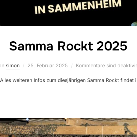
Samma Rockt 2025
on
simon
Veröffentlicht
25. Februar 2025
Kommentare sind deaktivie
am
les weiteren Infos zum diesjährigen Samma Rockt findet 