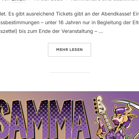
am
t. Es gibt ausreichend Tickets gibt an der Abendkasse! Ein
assbestimmungen – unter 16 Jahren nur in Begleitung der Elt
tszettel) bis zum Ende der Veranstaltung – …
MEHR
ÜBER „ABENDKASSE & EINLASS
LESEN