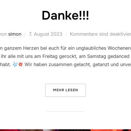
Danke!!!
von
simon
Veröffentlicht
7. August 2023
Kommentare sind deaktivier
am
on ganzem Herzen bei euch für ein unglaubliches Wochen
e ihr alle mit uns am Freitag gerockt, am Samstag gedanc
 habt.
Wir haben zusammen gelacht, getanzt und unver
MEHR
ÜBER „DANKE!!!“
LESEN